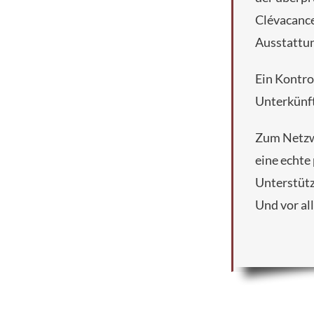
Clévacance
Ausstattun
Ein Kontro
Unterkünft
Zum Netzwe
eine echte 
Unterstütz
Und vor al