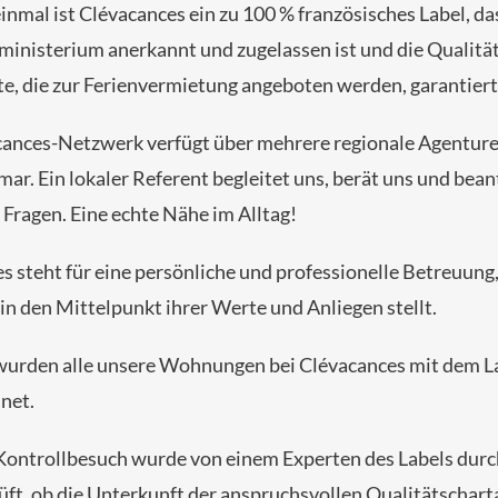
inmal ist Clévacances ein zu 100 % französisches Label, d
inisterium anerkannt und zugelassen ist und die Qualität
e, die zur Ferienvermietung angeboten werden, garantiert
ances-Netzwerk verfügt über mehrere regionale Agenture
lmar. Ein lokaler Referent begleitet uns, berät uns und bea
e Fragen.
Eine echte Nähe im Alltag!
s steht für eine persönliche und professionelle Betreuung,
n den Mittelpunkt ihrer Werte und Anliegen stellt.
wurden alle unsere Wohnungen bei Clévacances mit dem La
net.
 Kontrollbesuch wurde von einem Experten des Labels durc
üft, ob die Unterkunft der anspruchsvollen Qualitätschart