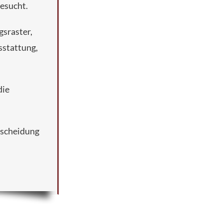
besucht.
gsraster,
usstattung,
die
ntscheidung