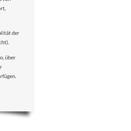
rt,
lität der
cht).
o, über
r
erfügen.