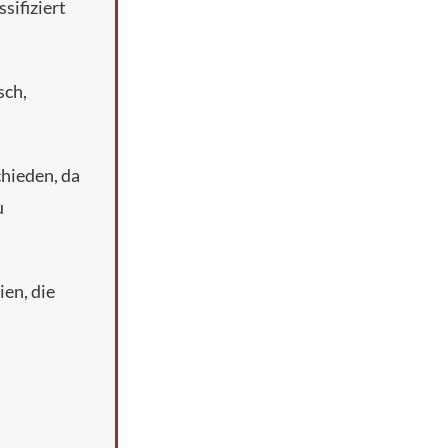
sifiziert
sch,
chieden, da
u
ien, die