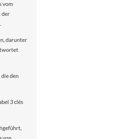
as vom
 der
.
n, darunter
ntwortet
 die den
bel 3 clés
hgeführt,
a von