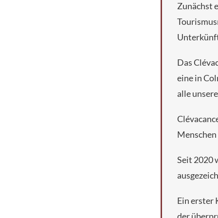
Zunächst e
Tourismusm
Unterkünft
Das Clévac
eine in Co
alle unser
Clévacance
Menschen i
Seit 2020 
ausgezeich
Ein erster
der überpr