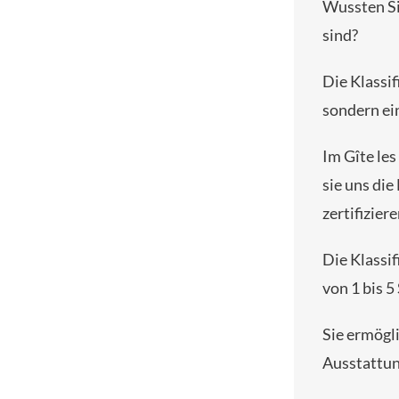
Wussten Si
sind?
Die Klassif
sondern ein
Im Gîte les
sie uns di
zertifiziere
Die Klassif
von 1 bis 5
Sie ermögl
Ausstattun