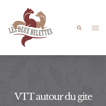
Passer
au
contenu
VTT autour du gite