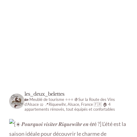
wünschen können. Es ist hübsch,
!
situé dans un périmètre permettant
materials. Very warm welcome.
Parfaitement équipé et propre,
schick und genau nach den
des déplacements courts en voiture.
canapé lit très confortable .
Bedürfnissen der Gäste ausgestattet.
Calme et verdoyant.
Corinne
Suisse
Jonathan
Belgique
Florence
France
Martin
Deutchland
Dominique
,
France
les_deux_belettes
🏡 Meublé de tourisme ⭐️⭐️⭐️
🍇Sur la Route des Vins
d’Alsace 🥨
📍Riquewihr, Alsace, France 🇫🇷
🏠 4
appartements rénovés, tout équipés et confortables